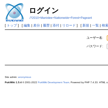
ログイン
./?2010+Manistee+Nationwide+Forest+Pageant
[
トップ
] [
編集
|
差分
|
履歴
|
添付
|
リロード
] [
新規
|
一覧
|
検
ユーザー名:
パスワード:
Site admin:
anonymous
PukiWiki 1.5.4
© 2001-2022
PukiWiki Development Team
. Powered by PHP 7.4.33. HTML co