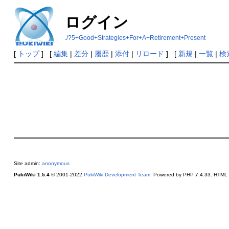
ログイン
./?5+Good+Strategies+For+A+Retirement+Present
[
トップ
] [
編集
|
差分
|
履歴
|
添付
|
リロード
] [
新規
|
一覧
|
検
Site admin:
anonymous
PukiWiki 1.5.4
© 2001-2022
PukiWiki Development Team
. Powered by PHP 7.4.33. HTML c