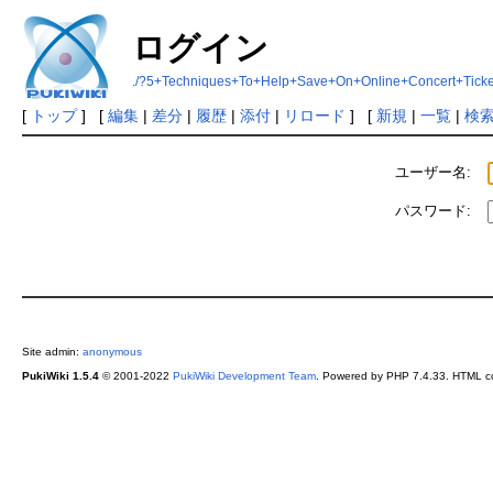
ログイン
./?5+Techniques+To+Help+Save+On+Online+Concert+Ticke
[
トップ
] [
編集
|
差分
|
履歴
|
添付
|
リロード
] [
新規
|
一覧
|
検
ユーザー名:
パスワード:
Site admin:
anonymous
PukiWiki 1.5.4
© 2001-2022
PukiWiki Development Team
. Powered by PHP 7.4.33. HTML co