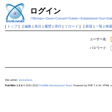
ログイン
./?Brooks++Dunn+Concert+Tickets++Established+Your+Da
[
トップ
] [
編集
|
差分
|
履歴
|
添付
|
リロード
] [
新規
|
一覧
|
検
ユーザー名:
パスワード:
Site admin:
anonymous
PukiWiki 1.5.4
© 2001-2022
PukiWiki Development Team
. Powered by PHP 7.4.33. HTML co