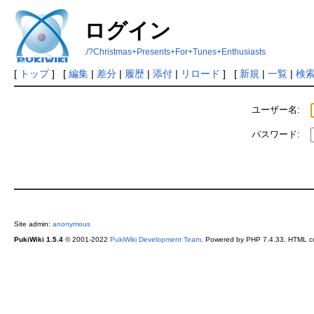
ログイン
./?Christmas+Presents+For+Tunes+Enthusiasts
[
トップ
] [
編集
|
差分
|
履歴
|
添付
|
リロード
] [
新規
|
一覧
|
検
ユーザー名:
パスワード:
Site admin:
anonymous
PukiWiki 1.5.4
© 2001-2022
PukiWiki Development Team
. Powered by PHP 7.4.33. HTML co