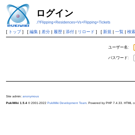
ログイン
./?Flipping+Residences+Vs+Flipping+Tickets
[
トップ
] [
編集
|
差分
|
履歴
|
添付
|
リロード
] [
新規
|
一覧
|
検
ユーザー名:
パスワード:
Site admin:
anonymous
PukiWiki 1.5.4
© 2001-2022
PukiWiki Development Team
. Powered by PHP 7.4.33. HTML co