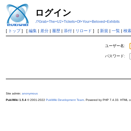
ログイン
./?Grab+The+U2+Tickets+Of+Your+Beloved+Exhibits
[
トップ
] [
編集
|
差分
|
履歴
|
添付
|
リロード
] [
新規
|
一覧
|
検
ユーザー名:
パスワード:
Site admin:
anonymous
PukiWiki 1.5.4
© 2001-2022
PukiWiki Development Team
. Powered by PHP 7.4.33. HTML co