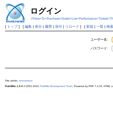
ログイン
./?How+To+Purchase+Drake+Live+Performance+Tickets+Th
[
トップ
] [
編集
|
差分
|
履歴
|
添付
|
リロード
] [
新規
|
一覧
|
検
ユーザー名:
パスワード:
Site admin:
anonymous
PukiWiki 1.5.4
© 2001-2022
PukiWiki Development Team
. Powered by PHP 7.4.33. HTML co