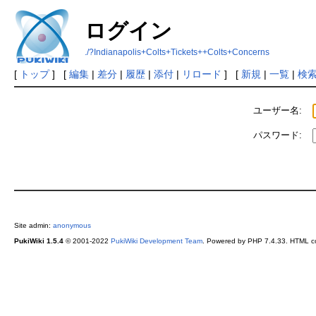
ログイン
./?Indianapolis+Colts+Tickets++Colts+Concerns
[
トップ
] [
編集
|
差分
|
履歴
|
添付
|
リロード
] [
新規
|
一覧
|
検
ユーザー名:
パスワード:
Site admin:
anonymous
PukiWiki 1.5.4
© 2001-2022
PukiWiki Development Team
. Powered by PHP 7.4.33. HTML co