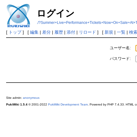
ログイン
./?Summer+Live+Performance+Tickets+Now+On+Sale+At+
[
トップ
] [
編集
|
差分
|
履歴
|
添付
|
リロード
] [
新規
|
一覧
|
検
ユーザー名:
パスワード:
Site admin:
anonymous
PukiWiki 1.5.4
© 2001-2022
PukiWiki Development Team
. Powered by PHP 7.4.33. HTML co