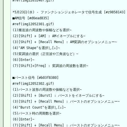
#ref(img12052407.gif)

*5月23日(水) - ファンクションジェネレータで信号生成 [#z9858143]

■AM信号 [#d6ead835]

#ref(img12052301.gif)

(1)搬送波の周波数や振幅などを選択~

(2)[Shift] + [AM] : AMイネーブルにする~

(3)[Shift] + [Recall Menu] : AM変調のオプションメニュー~

(4)"AM Shape"を選択し[↓]~

(5)変調波の選択（正弦波や三角波など）~

(6)[Enter]~

(7)[Shift]+[Freq] : 変調波の周波数を選択~

■バースト信号 [#b03f8380]

#ref(img12052302.gif)

(1)バースト波形の周波数や振幅などを選択~

(2)[Shift] + [Burst] : バーストをイネーブルにする~

(3)[Shift] + [Recall Menu] : バーストのオプションメニュー~

(4)"Burst Count"を選択し[↓]~

(5)バースト時の周期数を選択~

(6)[Enter]~

(7)[Shift] + [Recall Menu] : バーストのオプションメニュー~
