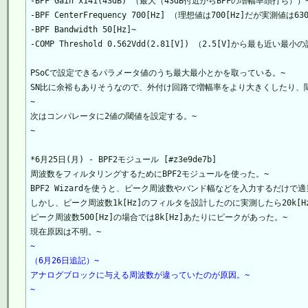
-BPF Gain x141(43dB) （最大（43dB付近からBPFの増幅率頭打ち））~
-BPF CenterFrequency 700[Hz] （理想値は700[Hz]だが実測
-BPF Bandwidth 50[Hz]~

-COMP Threshold 0.562Vdd(2.81[V]) （2.5[V]から最も近い最小
PSoCで設定できるパラメータ値のうち最大最小とかを取っている。~

SN比に余裕もありそうなので、外付け回路で増幅率をより大きくしたり、閾
~

次はコンパレータに2値の閾値を設定する。~

~

*6月25日(月) - BPF2モジュール [#z3e9de7b]

周波数をフィルタリングするためにBPF2モジュールを使った。~

BPF2 Wizardを使うと、ピーク周波数やバンド幅などを入力するだけで適
しかし、ピーク周波数1k[Hz]のフィルタを設計したのに実測したら20k[H
ピーク周波数500[Hz]の場合では8k[Hz]あたりにピークがあった。~

~
（6月26日追記）~
アナログブロックに与える周波数が違っていたのが原因。~
~