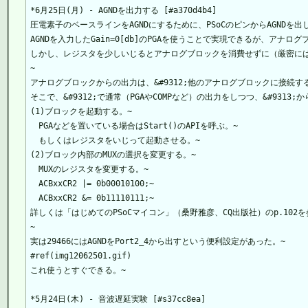
*6月25日(月) - AGNDを出力する [#a370d4b4]

圧電素子のベースラインをAGNDにするために、PSoCのピンからAGNDを出し
AGNDを入力したGain=0[db]のPGAを使うことで実現できるが、アナロ
しかし、レジスタを少しいじるとアナログブロックを消費せずに（厳密には併
~

アナログブロックからの出力は、&#9312;他のアナログブロックに接続する
そこで、&#9312;で通常（PGAやCOMPなど）の出力をしつつ、&#9313;か
(1)ブロックを起動する。~

　PGAなどを置いている場合はStart()のAPIを呼ぶ。~

　もしくはレジスタをいじって起動させる。~

(2)ブロック内部のMUXの選択を変更する。~

　MUXのレジスタを変更する。~

　ACBxxCR2 |= 0b00010100;~

　ACBxxCR2 &= 0b11110111;~

詳しくは「はじめてのPSoCマイコン」（桑野雅彦、CQ出版社）のp.102を参
~

実は29466にはAGNDをPort2_4から出すという便利設定があった。~

#ref(img12062501.gif)

これ使うとすぐできる。~

*5月24日(木) - 音波遅延実験 [#s37cc8ea]
