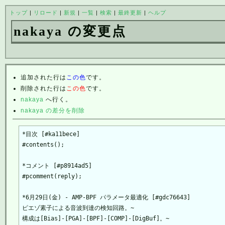
トップ
|
リロード
|
新規
|
一覧
|
検索
|
最終更新
|
ヘルプ
nakaya の変更点
追加された行は
この色
です。
削除された行は
この色
です。
nakaya
へ行く。
nakaya の差分を削除
*目次 [#ka11bece]

#contents();

*コメント [#p8914ad5]

#pcomment(reply);

*6月29日(金) - AMP-BPF パラメータ最適化 [#gdc76643]

ピエゾ素子による音波到達の検知回路。~

構成は[Bias]-[PGA]-[BPF]-[COMP]-[DigBuf]。~
