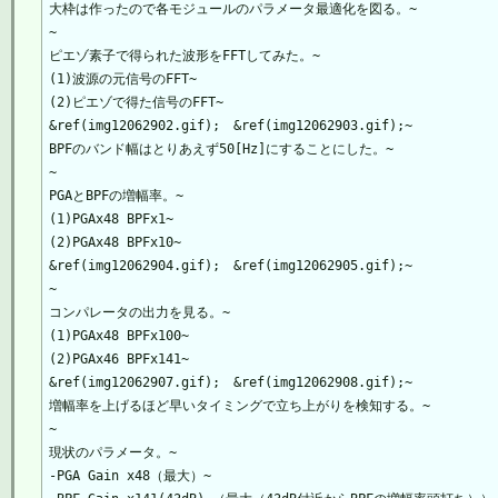
大枠は作ったので各モジュールのパラメータ最適化を図る。~

~

ピエゾ素子で得られた波形をFFTしてみた。~

(1)波源の元信号のFFT~

(2)ピエゾで得た信号のFFT~

&ref(img12062902.gif);　&ref(img12062903.gif);~

BPFのバンド幅はとりあえず50[Hz]にすることにした。~

~

PGAとBPFの増幅率。~

(1)PGAx48 BPFx1~

(2)PGAx48 BPFx10~

&ref(img12062904.gif);　&ref(img12062905.gif);~

~

コンパレータの出力を見る。~

(1)PGAx48 BPFx100~

(2)PGAx46 BPFx141~

&ref(img12062907.gif);　&ref(img12062908.gif);~

増幅率を上げるほど早いタイミングで立ち上がりを検知する。~

~

現状のパラメータ。~

-PGA Gain x48（最大）~
