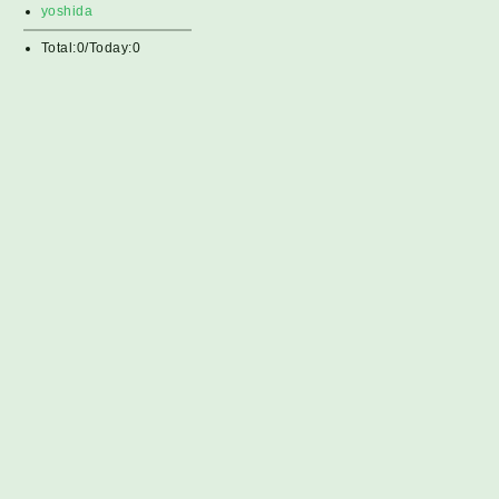
yoshida
Total:0/Today:0