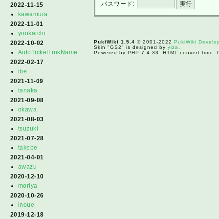
パスワード:
2022-11-15
kawamura
2022-11-01
youkaichi
PukiWiki 1.5.4
© 2001-2022
PukiWiki Devel
2022-10-02
Skin "GS2" is designed by
yiza
.
AutoTicketLinkName
Powered by PHP 7.4.33. HTML convert time: 
2022-02-17
ibe
2021-11-09
tanaka
2021-09-08
okawa
2021-08-03
tsuzuki
2021-07-28
takebe
2021-04-01
awazu
2020-12-10
moriya
2020-10-26
inoue
2019-12-18