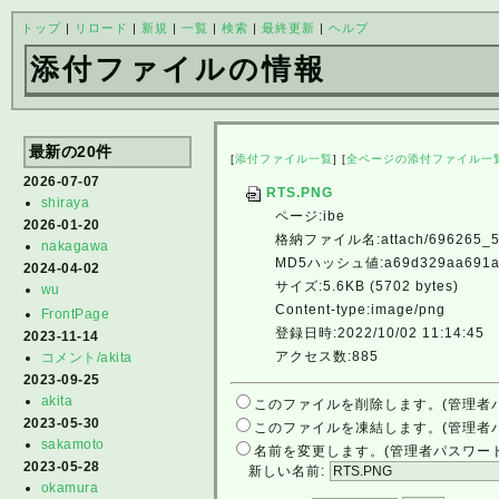
トップ
|
リロード
|
新規
|
一覧
|
検索
|
最終更新
|
ヘルプ
添付ファイルの情報
最新の20件
[
添付ファイル一覧
] [
全ページの添付ファイル一
2026-07-07
RTS.PNG
shiraya
ページ:ibe
2026-01-20
格納ファイル名:attach/696265_5
nakagawa
MD5ハッシュ値:a69d329aa691a2
2024-04-02
サイズ:5.6KB (5702 bytes)
wu
Content-type:image/png
FrontPage
登録日時:2022/10/02 11:14:45
2023-11-14
アクセス数:885
コメント/akita
2023-09-25
akita
このファイルを削除します。(管理者
2023-05-30
このファイルを凍結します。(管理者
sakamoto
名前を変更します。(管理者パスワー
2023-05-28
新しい名前:
okamura