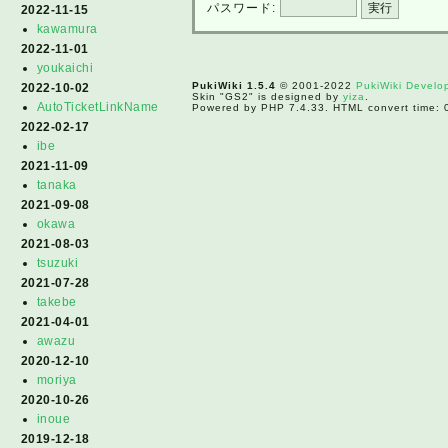
パスワード:
2022-11-15
kawamura
2022-11-01
youkaichi
PukiWiki 1.5.4
© 2001-2022
PukiWiki Devel
2022-10-02
Skin "GS2" is designed by
yiza
.
AutoTicketLinkName
Powered by PHP 7.4.33. HTML convert time: 
2022-02-17
ibe
2021-11-09
tanaka
2021-09-08
okawa
2021-08-03
tsuzuki
2021-07-28
takebe
2021-04-01
awazu
2020-12-10
moriya
2020-10-26
inoue
2019-12-18