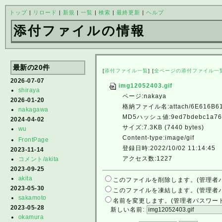
トップ
|
リロード
|
新規
|
一覧
|
検索
|
最終更新
|
ヘルプ
添付ファイルの情報
最新の20件
[
添付ファイル一覧
] [
全ページの添付ファイル一
2026-07-07
img12052403.gif
shiraya
ページ:nakaya
2026-01-20
格納ファイル名:attach/6E616B61
nakagawa
MD5ハッシュ値:9ed7bdebc1a76b
2024-04-02
サイズ:7.3KB (7440 bytes)
wu
Content-type:image/gif
FrontPage
登録日時:2022/10/02 11:14:45
2023-11-14
アクセス数:1227
コメント/akita
2023-09-25
akita
このファイルを削除します。(管理者
2023-05-30
このファイルを凍結します。(管理者
sakamoto
名前を変更します。(管理者パスワー
2023-05-28
新しい名前:
okamura