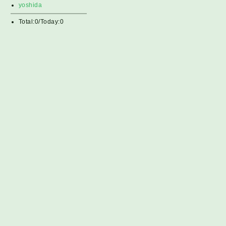
yoshida
Total:0/Today:0