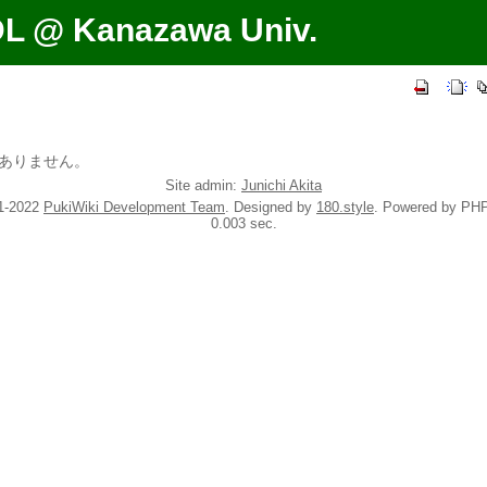
DL @ Kanazawa Univ.
ありません。
Site admin:
Junichi Akita
1-2022
PukiWiki Development Team
. Designed by
180.style
. Powered by PHP
0.003 sec.