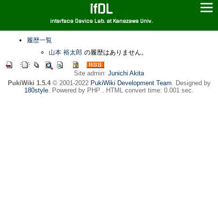
ifDL
interface Device Lab. at Kanazawa Univ.
履歴一覧
山本 裕太郎
の履歴はありません。
Site admin:
Junichi Akita
PukiWiki 1.5.4
© 2001-2022
PukiWiki Development Team
. Designed by
180style
. Powered by PHP . HTML convert time: 0.001 sec.