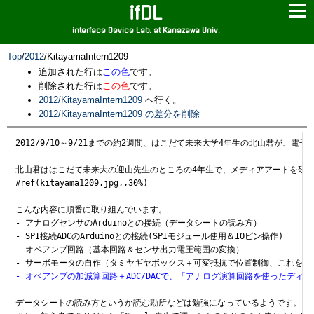
ifDL
interface Device Lab. at Kanazawa Univ.
Top
/
2012
/
KitayamaIntern1209
追加された行は
この色
です。
削除された行は
この色
です。
2012/KitayamaIntern1209
へ行く。
2012/KitayamaIntern1209 の差分を削除
2012/9/10～9/21までの約2週間、はこだて未来大学4年生の北山君が、電
北山君ははこだて未来大の迎山先生のところの4年生で、メディアアートを研
#ref(kitayama1209.jpg,,30%)

こんな内容に順番に取り組んでいます。

- アナログセンサのArduinoとの接続（データシートの読み方）

- SPI接続ADCのArduinoとの接続(SPIモジュール使用＆IOピン操作)

- オペアンプ回路（基本回路＆センサ出力電圧範囲の変換）

- オペアンプの加減算回路＋ADC/DACで、「アナログ演算回路を使ったディ
データシートの読み方というか読む勘所などは勉強になっているようです。
