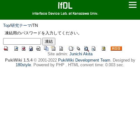
ifDL
interface Device Lab. at Kanazawa Univ.
Top
/
研究テーマ
/
TN
凍結用のパスワードを入力してください。
Site admin:
Junichi Akita
PukiWiki 1.5.4
© 2001-2022
PukiWiki Development Team
. Designed by
180style
. Powered by PHP . HTML convert time: 0.003 sec.