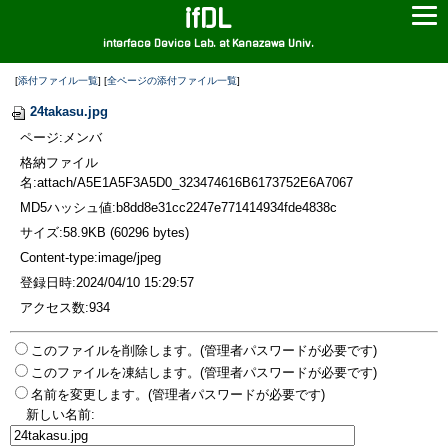
ifDL
interface Device Lab. at Kanazawa Univ.
[
添付ファイル一覧
] [
全ページの添付ファイル一覧
]
24takasu.jpg
ページ:メンバ
格納ファイル
名:attach/A5E1A5F3A5D0_323474616B6173752E6A7067
MD5ハッシュ値:b8dd8e31cc2247e771414934fde4838c
サイズ:58.9KB (60296 bytes)
Content-type:image/jpeg
登録日時:2024/04/10 15:29:57
アクセス数:934
このファイルを削除します。(管理者パスワードが必要です)
このファイルを凍結します。(管理者パスワードが必要です)
名前を変更します。(管理者パスワードが必要です)
新しい名前: