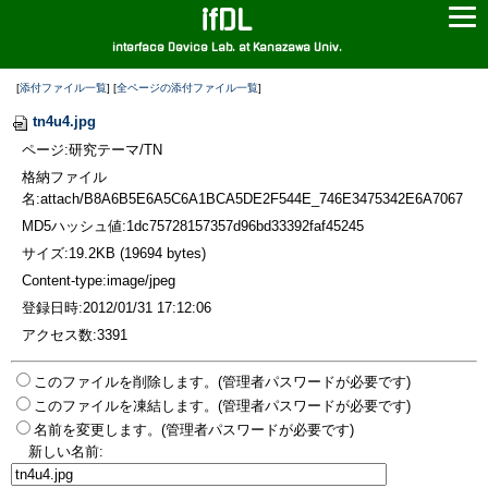
ifDL
interface Device Lab. at Kanazawa Univ.
[
添付ファイル一覧
] [
全ページの添付ファイル一覧
]
tn4u4.jpg
ページ:研究テーマ/TN
格納ファイル
名:attach/B8A6B5E6A5C6A1BCA5DE2F544E_746E3475342E6A7067
MD5ハッシュ値:1dc75728157357d96bd33392faf45245
サイズ:19.2KB (19694 bytes)
Content-type:image/jpeg
登録日時:2012/01/31 17:12:06
アクセス数:3391
このファイルを削除します。(管理者パスワードが必要です)
このファイルを凍結します。(管理者パスワードが必要です)
名前を変更します。(管理者パスワードが必要です)
新しい名前: