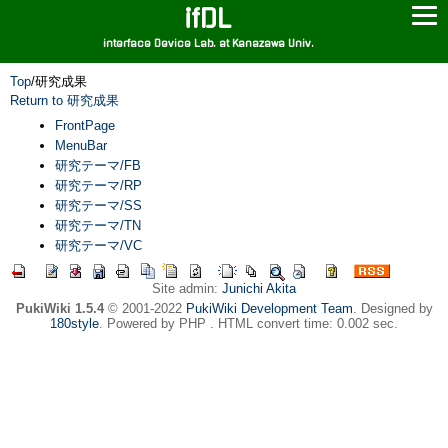
ifDL
interface Device Lab. at Kanazawa Univ.
Top
/
研究成果
Return to 研究成果
FrontPage
MenuBar
研究テーマ/FB
研究テーマ/RP
研究テーマ/SS
研究テーマ/TN
研究テーマ/VC
Site admin:
Junichi Akita
PukiWiki 1.5.4
© 2001-2022
PukiWiki Development Team
. Designed by
180style
. Powered by PHP . HTML convert time: 0.002 sec.