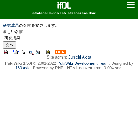
ifDL
interface Device Lab. at Kanazawa Univ.
研究成果
の名前を変更します。
新しい名前:
Site admin:
Junichi Akita
PukiWiki 1.5.4
© 2001-2022
PukiWiki Development Team
. Designed by
180style
. Powered by PHP . HTML convert time: 0.004 sec.