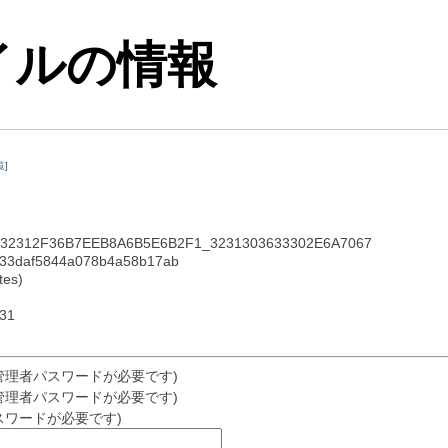
イルの情報
覧
]
2312F36B7EEB8A6B5E6B2F1_3231303633302E6A7067
daf5844a078b4a58b17ab
es)
31
管理者パスワードが必要です)
管理者パスワードが必要です)
スワードが必要です)