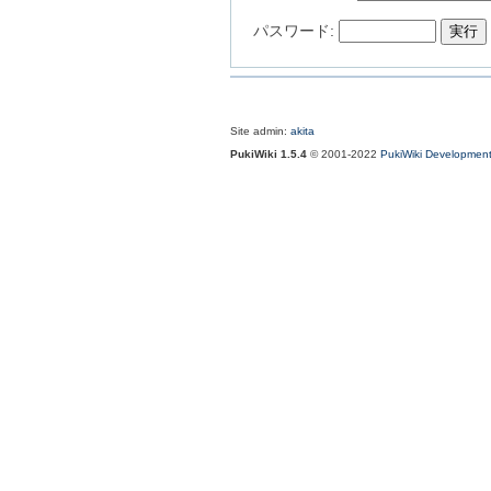
パスワード:
Site admin:
akita
PukiWiki 1.5.4
© 2001-2022
PukiWiki Developmen