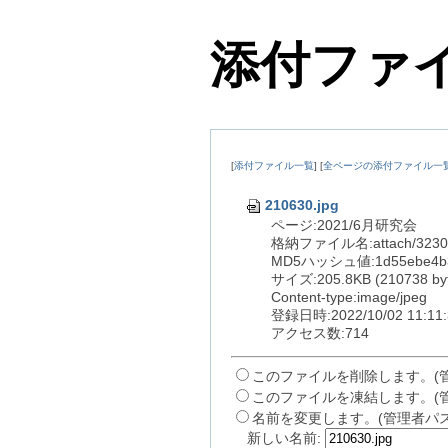
添付ファ
[
添付ファイル一覧
] [
全ページの添付ファイル一
210630.jpg
ページ:2021/6月研究会
格納ファイル名:attach/32303
MD5ハッシュ値:1d55ebe4b33
サイズ:205.8KB (210738 byt
Content-type:image/jpeg
登録日時:2022/10/02 11:11:
アクセス数:714
このファイルを削除します。(
このファイルを凍結します。(
名前を変更します。(管理者パ
新しい名前: