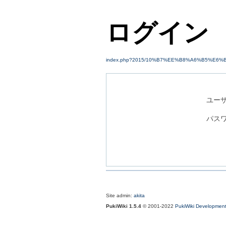
ログイン
index.php?2015/10%B7%EE%B8%A6%B5%E6%
ユーザ
パスワ
Site admin:
akita
PukiWiki 1.5.4
© 2001-2022
PukiWiki Developmen