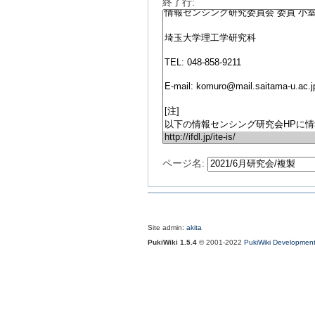
終了行:
ページ名:
Site admin:
akita
PukiWiki 1.5.4
© 2001-2022
PukiWiki Developmen