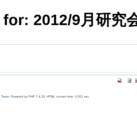
s for: 2012/9月研究
t Team
. Powered by PHP 7.4.33. HTML convert time: 0.001 sec.