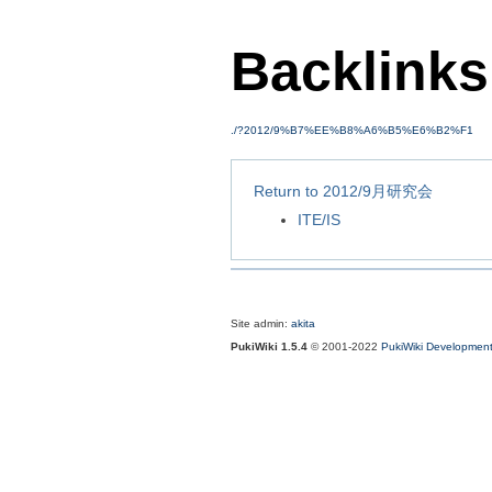
Backlink
./?2012/9%B7%EE%B8%A6%B5%E6%B2%F1
Return to 2012/9月研究会
ITE/IS
Site admin:
akita
PukiWiki 1.5.4
© 2001-2022
PukiWiki Developmen