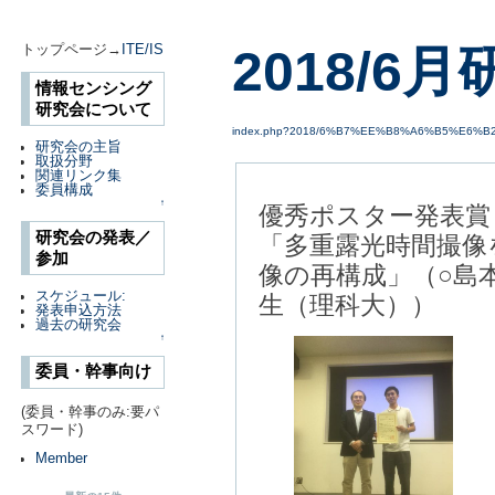
2018/6
トップページ→
ITE/IS
情報センシング
研究会について
index.php?2018/6%B7%EE%B8%A6%B5%E6%B
研究会の主旨
取扱分野
関連リンク集
委員構成
↑
優秀ポスター発表賞
研究会の発表／
「多重露光時間撮像
参加
像の再構成」（○島
スケジュール:
生（理科大））
発表申込方法
過去の研究会
↑
委員・幹事向け
(委員・幹事のみ:要パ
スワード)
Member