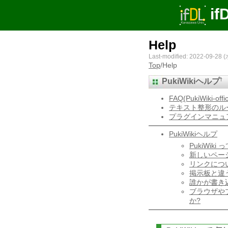
if
Help
Last-modified: 2022-09-28 (
Top
/
Help
†
PukiWiki
ヘルプ
FAQ(PukiWiki-offic
テキスト整形のル
プラグインマニュ
PukiWikiヘルプ
PukiWiki
新しいペー
リンクについ
掲示板と違
誰かが書き
ブラウザや
か?