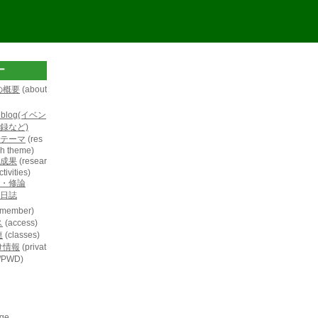
ー
の概要
(about
L blog(イベン
録など)
テーマ
(res
h theme)
成果
(resear
tivities)
・修論
日誌
member)
ス
(access)
連
(classes)
け情報
(privat
D/PWD)
age