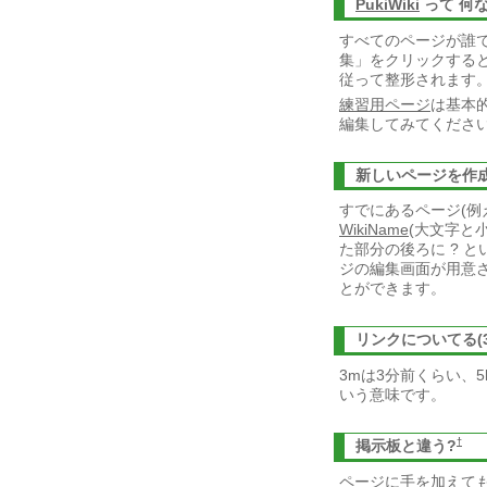
PukiWiki
って 何
すべてのページが誰
集」をクリックする
従って整形されます
練習用ページ
は基本
編集してみてくださ
新しいページを作
すでにあるページ(例
WikiName
(大文字と
た部分の後ろに ? 
ジの編集画面が用意
とができます。
リンクについてる(3
3mは3分前くらい、
いう意味です。
†
掲示板と違う?
ページに手を加えて