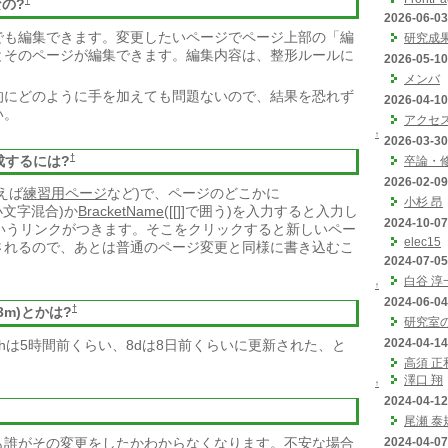
†
なの?
2026-06-03
でも編集できます。変更したいページでページ上部の「編
研究成
とそのページが編集できます。編集内容は、整形ルールに
2026-05-10
。
メンバ
的にどのように手を加えても問題ないので、結果を恐れず
2026-04-10
い。
アクセ
↑
2026-03-30
†
成するには?
卒論・
2026-02-09
えば
練習用ページ
など)で、ページのどこかに
小杉 昂
小文字混合)か
BracketName
([[]]で囲う)を入力すると入力し
2024-10-07
というリンクがつきます。そこをクリックすると新しいペー
elec15
されるので、あとは普通のページ変更と同様に書き込むこ
2024-07-05
白谷 淳
↑
2024-06-04
†
m)とかは?
研究室
2024-04-14
5hは5時間前くらい、8dは8日前くらいに更新された、と
高須 正
澤口 翔
↑
2024-04-12
尾瀬 泰
も誰がその変更をしたかわからなくなります。不安な場合
2024-04-07