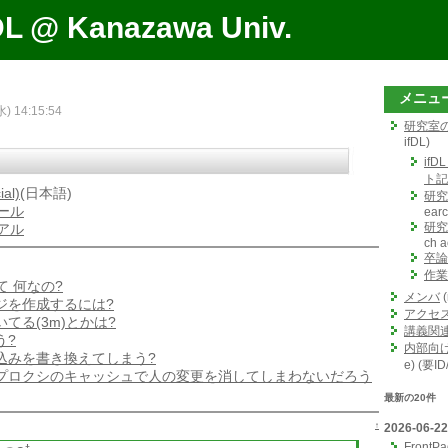
DL @ Kanazawa Univ.
メニュ
水) 14:15:54
研究室
ifDL)
ifD
ト記
ial)
(日本語)
研究
ール
earc
研究
アル
ch ac
卒論
作業
 って 何なの?
メンバ
(
ジを作成するには?
アクセ
てる(3m)とかは?
講義関
う?
内部向
込みを書き換えてしまう?
e) (要I
プロクシのキャッシュで人の変更を消してしまわないだろう
最新の20件
↑
2026-06-22
FrontP