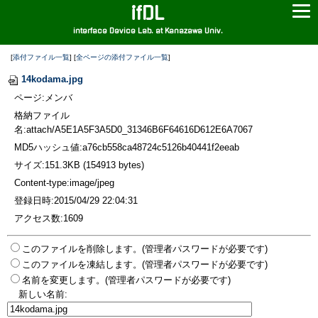
ifDL
interface Device Lab. at Kanazawa Univ.
[
添付ファイル一覧
] [
全ページの添付ファイル一覧
]
14kodama.jpg
ページ:メンバ
格納ファイル
名:attach/A5E1A5F3A5D0_31346B6F64616D612E6A7067
MD5ハッシュ値:a76cb558ca48724c5126b40441f2eeab
サイズ:151.3KB (154913 bytes)
Content-type:image/jpeg
登録日時:2015/04/29 22:04:31
アクセス数:1609
このファイルを削除します。(管理者パスワードが必要です)
このファイルを凍結します。(管理者パスワードが必要です)
名前を変更します。(管理者パスワードが必要です)
新しい名前: