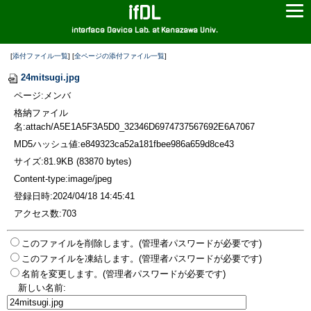
ifDL
interface Device Lab. at Kanazawa Univ.
[
添付ファイル一覧
] [
全ページの添付ファイル一覧
]
24mitsugi.jpg
ページ:メンバ
格納ファイル
名:attach/A5E1A5F3A5D0_32346D6974737567692E6A7067
MD5ハッシュ値:e849323ca52a181fbee986a659d8ce43
サイズ:81.9KB (83870 bytes)
Content-type:image/jpeg
登録日時:2024/04/18 14:45:41
アクセス数:703
このファイルを削除します。(管理者パスワードが必要です)
このファイルを凍結します。(管理者パスワードが必要です)
名前を変更します。(管理者パスワードが必要です)
新しい名前: