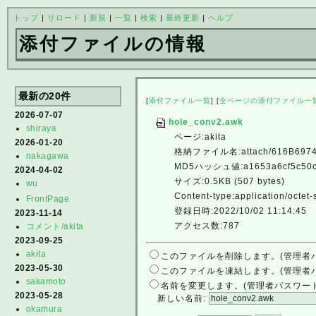
トップ
|
リロード
|
新規
|
一覧
|
検索
|
最終更新
|
ヘルプ
添付ファイルの情報
最新の20件
[
添付ファイル一覧
] [
全ページの添付ファイル一
2026-07-07
hole_conv2.awk
shiraya
ページ:akita
2026-01-20
格納ファイル名:attach/616B6974
nakagawa
MD5ハッシュ値:a1653a6cf5c50c
2024-04-02
サイズ:0.5KB (507 bytes)
wu
Content-type:application/octet
FrontPage
登録日時:2022/10/02 11:14:45
2023-11-14
アクセス数:787
コメント/akita
2023-09-25
akita
このファイルを削除します。(管理者
2023-05-30
このファイルを凍結します。(管理者
sakamoto
名前を変更します。(管理者パスワー
2023-05-28
新しい名前:
okamura