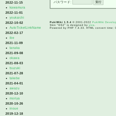
パスワード:
2022-11-15
kawamura
2022-11-01
youkaichi
PukiWiki 1.5.4
© 2001-2022
PukiWiki Devel
2022-10-02
Skin "GS2" is designed by
yiza
.
AutoTicketLinkName
Powered by PHP 7.4.33. HTML convert time: 
2022-02-17
ibe
2021-11-09
tanaka
2021-09-08
okawa
2021-08-03
tsuzuki
2021-07-28
takebe
2021-04-01
awazu
2020-12-10
moriya
2020-10-26
inoue
2019-12-18