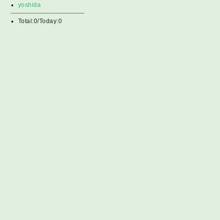
yoshida
Total:0/Today:0