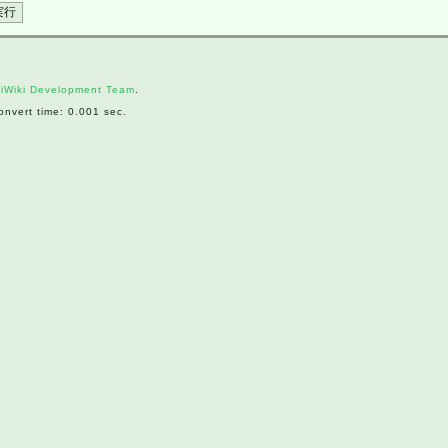
iWiki Development Team
.
nvert time: 0.001 sec.