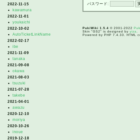
パスワード:
2022-11-15
kawamura
2022-11-01
youkaichi
PukiWiki 1.5.4
© 2001-2022
Puk
2022-10-02
Skin "GS2" is designed by
yiza
.
AutoTicketLinkName
Powered by PHP 7.4.33. HTML co
2022-02-17
ibe
2021-11-09
tanaka
2021-09-08
okawa
2021-08-03
tsuzuki
2021-07-28
takebe
2021-04-01
awazu
2020-12-10
moriya
2020-10-26
inoue
2019-12-18