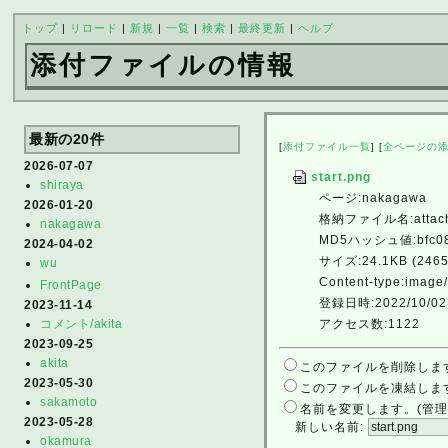
トップ
|
リロード
|
新規
|
一覧
|
検索
|
最終更新
|
ヘルプ
添付ファイルの情報
最新の20件
[
添付ファイル一覧
] [
全ページの
2026-07-07
start.png
shiraya
ページ:nakagawa
2026-01-20
格納ファイル名:attach/
nakagawa
MD5ハッシュ値:bfc087
2024-04-02
サイズ:24.1KB (24657
wu
Content-type:image
FrontPage
登録日時:2022/10/02 
2023-11-14
アクセス数:1122
コメント/akita
2023-09-25
akita
このファイルを削除しま
2023-05-30
このファイルを凍結しま
sakamoto
名前を変更します。(管理
2023-05-28
新しい名前:
okamura