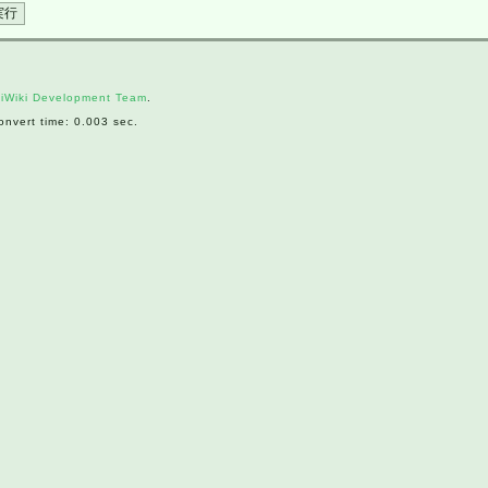
iWiki Development Team
.
nvert time: 0.003 sec.