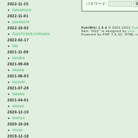
パスワード:
2022-11-15
kawamura
2022-11-01
youkaichi
PukiWiki 1.5.4
© 2001-2022
Puk
2022-10-02
Skin "GS2" is designed by
yiza
.
AutoTicketLinkName
Powered by PHP 7.4.33. HTML co
2022-02-17
ibe
2021-11-09
tanaka
2021-09-08
okawa
2021-08-03
tsuzuki
2021-07-28
takebe
2021-04-01
awazu
2020-12-10
moriya
2020-10-26
inoue
2019-12-18