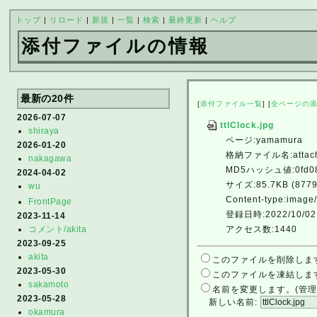
トップ
|
リロード
|
新規
|
一覧
|
検索
|
最終更新
|
ヘルプ
添付ファイルの情報
最新の20件
[
添付ファイル一覧
] [
全ページの
2026-07-07
ttlClock.jpg
shiraya
ページ:yamamura
2026-01-20
格納ファイル名:attach/
nakagawa
MD5ハッシュ値:0fd086
2024-04-02
サイズ:85.7KB (87796
wu
Content-type:image
FrontPage
登録日時:2022/10/02 
2023-11-14
アクセス数:1440
コメント/akita
2023-09-25
akita
このファイルを削除しま
2023-05-30
このファイルを凍結しま
sakamoto
名前を変更します。(管理
2023-05-28
新しい名前:
okamura