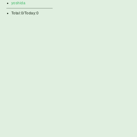
yoshida
Total:0/Today:0