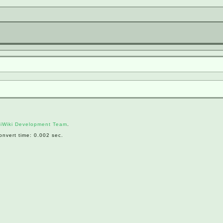
iWiki Development Team
.
nvert time: 0.002 sec.