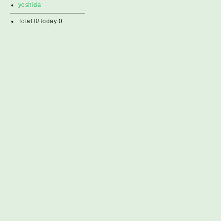
yoshida
Total:0/Today:0