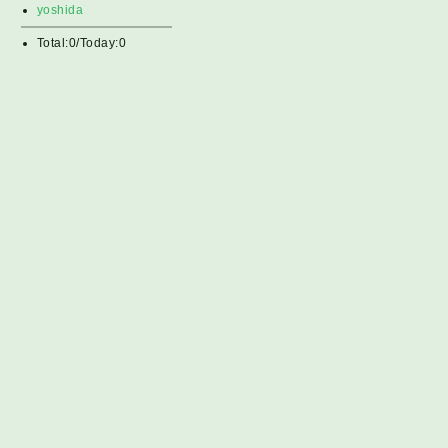
yoshida
Total:0/Today:0