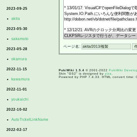
2023-09-25
akita
2023-05-30
sakamoto
ページ名:
2023-05-28
okamura
2022-11-15
PukiWiki 1.5.4
© 2001-2022
PukiWiki Devel
Skin "GS2" is designed by
yiza
.
Powered by PHP 7.4.33. HTML convert time: 
kawamura
2022-11-01
youkaichi
2022-10-02
AutoTicketLinkName
2022-02-17