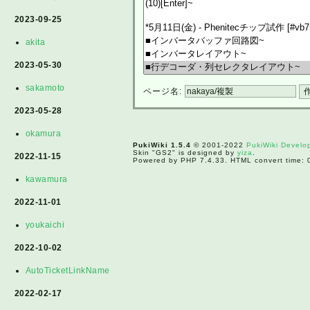
2023-09-25
akita
2023-05-30
sakamoto
ページ名:
2023-05-28
okamura
PukiWiki 1.5.4
© 2001-2022
PukiWiki Devel
Skin "GS2" is designed by
yiza
.
2022-11-15
Powered by PHP 7.4.33. HTML convert time: 
kawamura
2022-11-01
youkaichi
2022-10-02
AutoTicketLinkName
2022-02-17