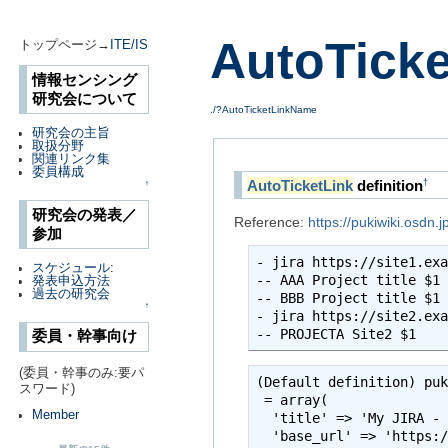
AutoTick
トップページ→
ITE/IS
情報センシング
研究会について
./?AutoTicketLinkName
研究会の主旨
取扱分野
関連リンク集
委員構成
AutoTicketLink
definition
†
↑
研究会の発表／
Reference:
https://pukiwiki.osdn.
参加
- jira https://site1.exa
スケジュール:
-- AAA Project title $1

発表申込方法
過去の研究会
-- BBB Project title $1

↑
- jira https://site2.exa
-- PROJECTA Site2 $1
委員・幹事向け
(委員・幹事のみ:要パ
(Default definition) puk
スワード)
 = array(

Member
  'title' => 'My JIRA - 
  'base_url' => 'https:/