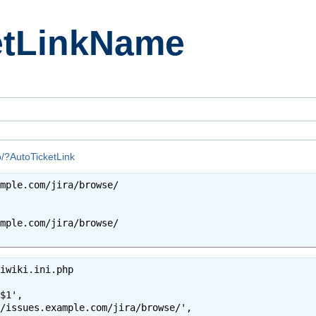
etLinkName
jp/?AutoTicketLink
mple.com/jira/browse/

mple.com/jira/browse/

iwiki.ini.php

$1',

/issues.example.com/jira/browse/',
