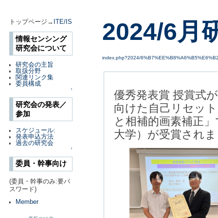
2024/6
トップページ→
ITE/IS
情報センシング
研究会について
index.php?2024/6%B7%EE%B8%A6%B5%E6%B
研究会の主旨
取扱分野
関連リンク集
委員構成
↑
優秀発表賞 授賞式
研究会の発表／
向けた自己リセット
参加
と相補的画素補正」
スケジュール:
大学）が受賞されま
発表申込方法
過去の研究会
↑
委員・幹事向け
(委員・幹事のみ:要パ
スワード)
Member