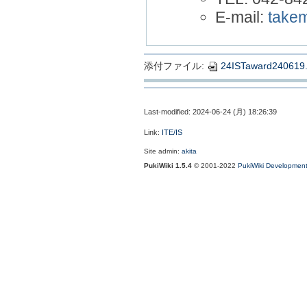
E-mail:
take
添付ファイル:
24ISTaward240619.
Last-modified: 2024-06-24 (月) 18:26:39
Link:
ITE/IS
Site admin:
akita
PukiWiki 1.5.4
© 2001-2022
PukiWiki Developmen