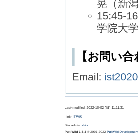
晃（新潟
15:4
学院大
【お問い合
Email:
ist2020
Last-modified: 2022-10-02 (日) 11:11:31
Link:
ITE/IS
Site admin:
akita
PukiWiki 1.5.4
© 2001-2022
PukiWiki Developmen