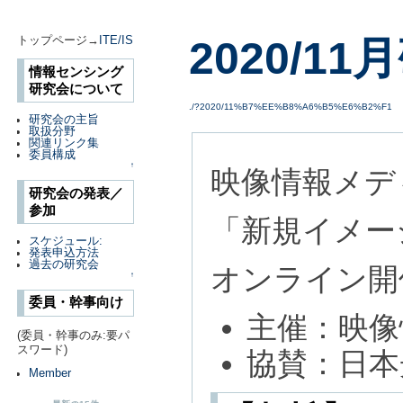
2020/1
トップページ→
ITE/IS
情報センシング
研究会について
./?2020/11%B7%EE%B8%A6%B5%E6%B2%F1
研究会の主旨
取扱分野
関連リンク集
委員構成
↑
映像情報メデ
研究会の発表／
参加
「新規イメー
スケジュール:
発表申込方法
過去の研究会
オンライン開
↑
委員・幹事向け
主催：映像
(委員・幹事のみ:要パ
スワード)
協賛：日本
Member