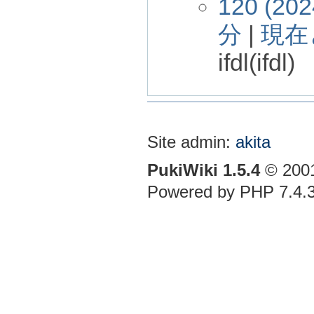
120 (202
分
|
現在
ifdl(ifdl)
Site admin:
akita
PukiWiki 1.5.4
© 200
Powered by PHP 7.4.3