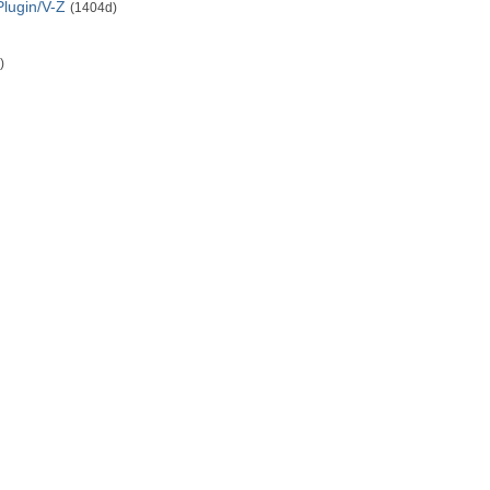
Plugin/V-Z
(1404d)
)