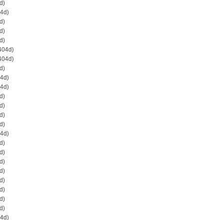
d)
4d)
d)
d)
d)
404d)
404d)
d)
4d)
4d)
d)
d)
d)
d)
4d)
d)
d)
d)
d)
d)
d)
d)
d)
4d)