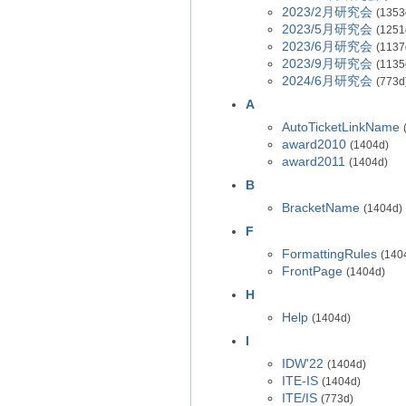
2023/2月研究会
(1353
2023/5月研究会
(1251
2023/6月研究会
(1137
2023/9月研究会
(1135
2024/6月研究会
(773d
A
AutoTicketLinkName
award2010
(1404d)
award2011
(1404d)
B
BracketName
(1404d)
F
FormattingRules
(140
FrontPage
(1404d)
H
Help
(1404d)
I
IDW'22
(1404d)
ITE-IS
(1404d)
ITE/IS
(773d)