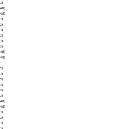
d)
4d)
4d)
d)
d)
d)
d)
d)
d)
4d)
4d)
)
d)
d)
d)
d)
d)
d)
4d)
4d)
d)
d)
d)
d)