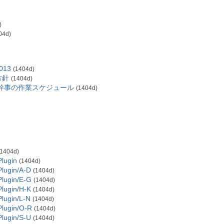
)
04d)
013
(1404d)
方針
(1404d)
担当幹事の作業スケジュール
(1404d)
(1404d)
Plugin
(1404d)
Plugin/A-D
(1404d)
Plugin/E-G
(1404d)
Plugin/H-K
(1404d)
Plugin/L-N
(1404d)
Plugin/O-R
(1404d)
Plugin/S-U
(1404d)