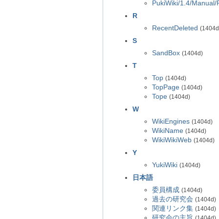
PukiWiki/1.4/Manual/
R
RecentDeleted
(1404d
S
SandBox
(1404d)
T
Top
(1404d)
TopPage
(1404d)
Tope
(1404d)
W
WikiEngines
(1404d)
WikiName
(1404d)
WikiWikiWeb
(1404d)
Y
YukiWiki
(1404d)
日本語
委員構成
(1404d)
過去の研究会
(1404d)
関連リンク集
(1404d)
研究会の主旨
(1404d)