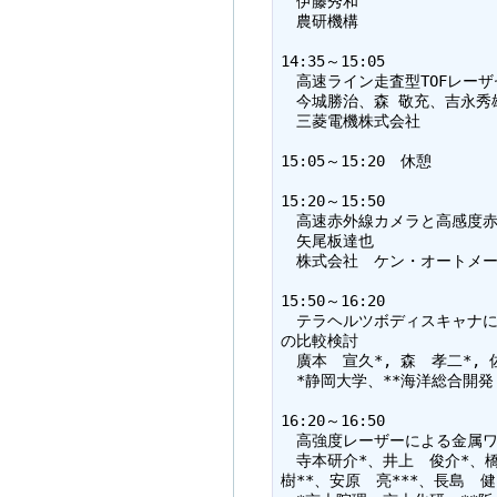
　伊藤秀和

　農研機構

14:35～15:05

　高速ライン走査型TOFレーザ
　今城勝治、森 敬充、吉永秀雄
　三菱電機株式会社

15:05～15:20　休憩

15:20～15:50

　高速赤外線カメラと高感度赤
　矢尾板達也

　株式会社　ケン・オートメー
15:50～16:20

　テラヘルツボディスキャナに
の比較検討

　廣本　宣久*, 森　孝二*, 佐
　*静岡大学、**海洋総合開発
16:20～16:50

　高強度レーザーによる金属ワ
　寺本研介*、井上　俊介*、橋
樹**、安原　亮***、長島　健**