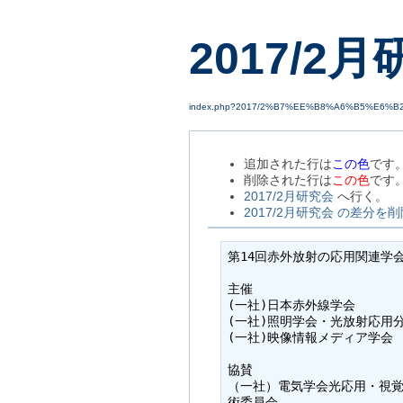
2017/2
index.php?2017/2%B7%EE%B8%A6%B5%E6%B
追加された行は
この色
です
削除された行は
この色
です
2017/2月研究会
へ行く。
2017/2月研究会 の差分を削
第14回赤外放射の応用関連学会
主催

(一社)日本赤外線学会

(一社)照明学会・光放射応用分
(一社)映像情報メディア学会

協賛

（一社）電気学会光応用・視覚
術委員会
