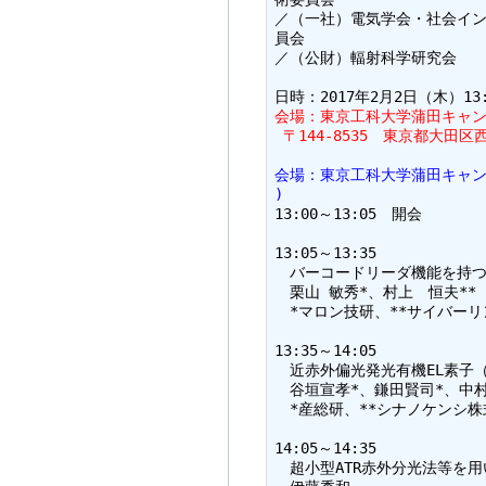
／（一社）電気学会・社会イン
員会

／（公財）輻射科学研究会

会場：東京工科大学蒲田キャンパス
 〒144-8535　東京都大田区西
会場：東京工科大学蒲田キャンパス3
)
13:00～13:05　開会

13:05～13:35

　バーコードリーダ機能を持つ
　栗山 敏秀*、村上　恒夫**

　*マロン技研、**サイバーリ
13:35～14:05

　近赤外偏光発光有機EL素子（
　谷垣宣孝*、鎌田賢司*、中村浩
　*産総研、**シナノケンシ株
14:05～14:35

　超小型ATR赤外分光法等を用