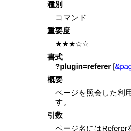
種別
コマンド
重要度
★★★☆☆
書式
?plugin=referer
[
&p
概要
ページを照会した利用者
す。
引数
ページ名にはRefer