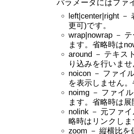
パラメータにはファ
left|center|
更可)です。
wrap|nowra
ます。省略時はnow
around － 
り込みを行いませ
noicon － 
を表示しません。
noimg － フ
ます。省略時は展
nolink － 
略時はリンクしま
zoom － 縦横