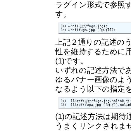
ラグイン形式で参照
す。
(1) &ref(ほげ/fuga.jpg);

(2) &ref(fuga.jpg,[[ほげ]]);
上記２通りの記述のう
性を維持するために
(1)です。
いずれの記述方法で
ゆるバナー画像のよ
なるよう以下の指定
(1)  [[&ref(ほげ/fuga.jpg,nolink,
(2)  [[&ref(fuga.jpg,[[ほげ]],nol
(1)の記述方法は期待
うまくリンクされま