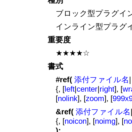
ブロック型プラグイ
インライン型プラグ
重要度
★★★★☆
書式
#ref(
添付ファイル名
{, [
left
|
center
|
right
], [
wr
[
nolink
], [
zoom
], [
999x
&ref(
添付ファイル名
{, [
noicon
], [
noimg
], [
no
);