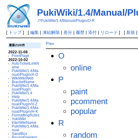
PukiWiki/1.4/Manual/Pl
./?PukiWiki/1.4/Manual/Plugin/O-R
[
トップ
] [
編集
|
凍結解除
|
差分
|
履歴
|
添付
|
リロード
] [
新規
Prev
最新の20件
2022-11-08
O
FrontPage
2022-10-02
AutoTicketLinkN
online
ame
PukiWiki/1.4/Ma
nual/Plugin/A-D
P
WikiWikiWeb
BracketName
PukiWiki/1.4/Ma
paint
nual/Plugin
PukiWiki/1.4
Help
pcomment
PukiWiki/1.4/Ma
nual/Plugin/V-Z
PukiWiki/1.4/Ma
popular
nual/Plugin/H-K
FormattingRules
YukiWiki
R
InterWikiName
PukiWiki/1.4/Ma
nual
random
SandBox
RecentDeleted