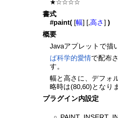
★☆☆☆☆
書式
#paint(
[
幅
] [,
高さ
]
)
概要
Javaアプレットで
ば科学的愛情
で配布
す。
幅と高さに、デフォ
略時は(80,60)とな
プラグイン内設定
PAINT_INSE