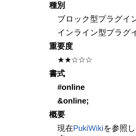
種別
ブロック型プラグイ
インライン型プラグ
重要度
★★☆☆☆
書式
#online
&online
;
概要
現在
PukiWiki
を参照し