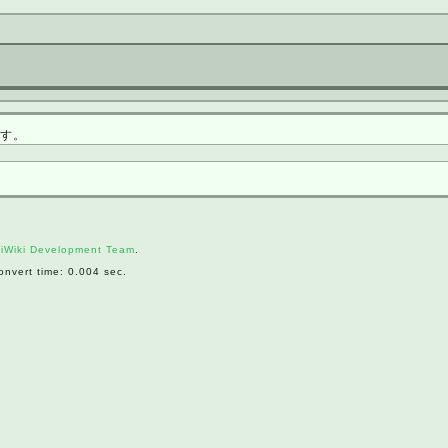
す。
iWiki Development Team
.
nvert time: 0.004 sec.