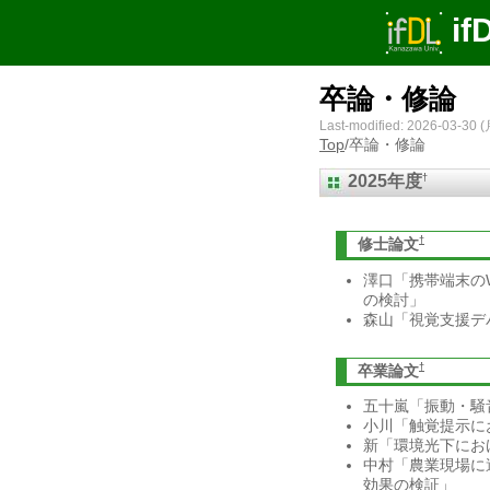
if
卒論・修論
Last-modified: 2026-03-30 (
Top
/
卒論・修論
†
2025年度
†
修士論文
澤口「携帯端末の
の検討」
森山「視覚支援デ
†
卒業論文
五十嵐「振動・騒
小川「触覚提示に
新「環境光下にお
中村「農業現場に
効果の検証」