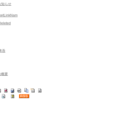
お知らせ
ketLinkNam
Deleted
将吾
の概要