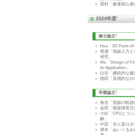
西村「麻雀初心者
†
2024年度
†
修士論文
Hua「3D Point-of-
尾瀬「視線入力と
研究」
Wu「Design of Fin
its Application」
白谷「継続的な健
徳田「直感的なU
†
卒業論文
角谷「視線の軌跡
金田「聴覚障害児
小杉「CPUとコ
解」
中田「非人形ロボ
満木「ぬいぐるみ
果」