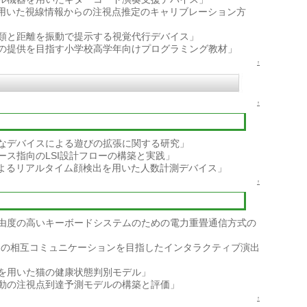
を用いた視線情報からの注視点推定のキャリブレーション方
類と距離を振動で提示する視覚代行デバイス」
の提供を目指す小学校高学年向けプログラミング教材」
↑
↑
なデバイスによる遊びの拡張に関する研究」
ス指向の LSI設計フローの構築と実践」
によるリアルタイム顔検出を用いた人数計測デバイス」
↑
由度の高いキーボードシステムのための電力重畳通信方式の
間の相互コミュニケーションを目指したインタラクティブ演出
を用いた猫の健康状態判別モデル」
動の注視点到達予測モデルの構築と評価」
↑