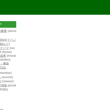
ー
の概要
(about
L blog(イベン
録など)
テーマ
(res
h theme)
成果
(resear
tivities)
・修論
日誌
member)
ス
(access)
連
(classes)
け情報
(privat
D/PWD)
age