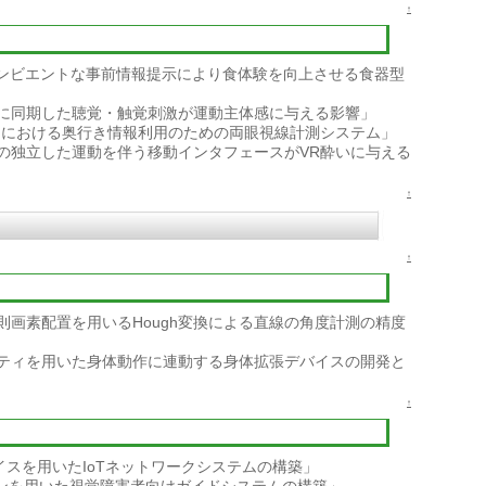
↑
te:アンビエントな事前情報提示により食体験を向上させる食器型
に同期した聴覚・触覚刺激が運動主体感に与える影響」
スにおける奥行き情報利用のための両眼視線計測システム」
の独立した運動を伴う移動 インタフェースがVR酔いに与える
↑
↑
則画素配置を用いるHough変換による直線の角度計測の精度
ティを用いた身体動作に連動する身体拡張デバイスの開発と
↑
イスを用いたIoTネットワークシステムの構築」