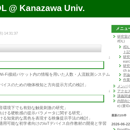
DL @ Kanazawa Univ.
メニュ
月) 14:31:37
研究室
ifDL)
ifD
ト記
研究
↑
earc
研究
ch ac
Wi-Fi接続パケット内の情報を用いた人数・人流観測システム
卒論
作業
バイスのための物体検知と方向提示方式の検討」
メンバ
(
↑
アクセ
講義関
内部向
e) (要I
音環境下でも有効な触覚刺激の研究」
おける硬軟感の提示パラメータに関する研究」
最新の20件
ける知覚的な黒色を表現する映像提示手法の検討」
適用可能な初学者向けのIoTデバイス自作教材の開発と学習
2026-06-22
FrontP