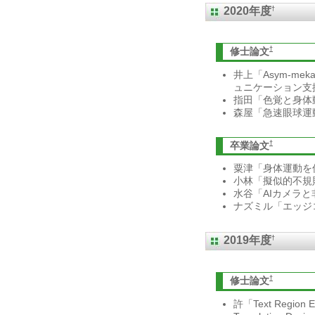
†
2020年度
†
修士論文
井上「Asym-me
ュニケーション支
指田「色覚と身体
森屋「急速眼球運
†
卒業論文
粟津「身体運動を
小林「擬似的不規
水谷「AIカメラ
ナズミル「エッジ
†
2019年度
†
修士論文
許「Text Region Ext