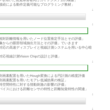
コンを用いた視覚障害者向けガイドシステムの構築」
接続による動作定義可能なプログラミング教材」
↑
↑
相対距離情報を用いたノード位置推定手法とその評価」
像からの眼部領域抽出方法とその評価」でいきます
対応の高速ディスプレイと視線計測システムを用いる中心暗
視線計測Vision Chipの設計と評価」
↑
則画素配置を用いたHough変換による円計測の精度評価
則画素配置を用いたモアレ低減効果の検証」
時空間特性に対する情動刺激の影響の評価」
バイスにおける距離センサの特性と距離知覚特性の関連」
↑
↑