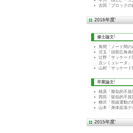
中川「BLEビー
吉田「ブロックの
†
2016年度
†
修士論文
角間「ノード間の
児玉「頭部広角画
辻野「サッケード
点シミュレータ」
山村「サッケード対応
†
卒業論文
植原「擬似的不規
西田「疑似的不規
柳沢「視線運動の
山本「身体拡張デ
†
2015年度