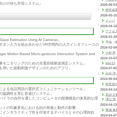
向けの待ち学習システム」
2026-06-03
↑
研究成
2026-05-10
メンバ
↑
2026-04-10
アクセ
2026-03-30
Gaze Estimation Using AI Cameras」
卒論・
ボタン入力を組み合わせたVR空間内の入力インタフェースの
2026-02-09
小杉 昂
ger Motion Based Micro-gestures Interaction System and
2024-10-07
康モニタリングのための光電容積脈波測定システム」
elec15
Iを用いた振動刺激デザインのためのアプリ」
2024-07-05
白谷 淳
↑
2024-06-04
研究室
による会話用語の選択式コミュニケーションツール」
2024-04-14
の協調性を育む音遊びシステム」
高須 正
ンパイラの自作を通したコンピュータの階層構造の体系的な理
澤口 翔
2024-04-12
ットの印象変化における顔の有無と動作の影響」
尾瀬 泰
にインタラクティブ性を付加するデバイスとその心理的効
2024-04-07