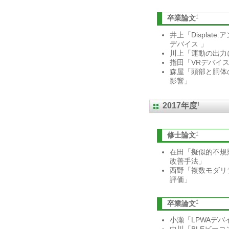
†
卒業論文
井上「Displa
デバイス 」
川上「運動の出力
指田「VRデバイ
森屋「頭部と胴体
影響」
†
2017年度
†
修士論文
在田「擬似的不規
改善手法」
西野「複数モダリ
評価」
†
卒業論文
小瀬「LPWAデバ