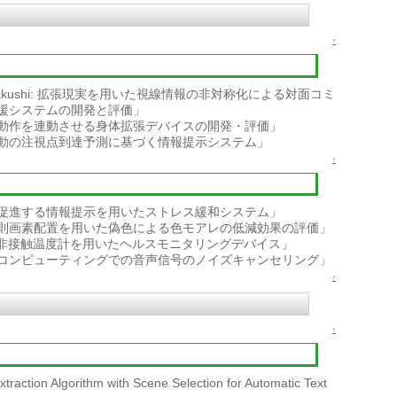
↑
kakushi: 拡張現実を用いた視線情報の非対称化による対面コミ
援システムの開発と評価」
動作を連動させる身体拡張デバイスの開発・評価」
動の注視点到達予測に基づく情報提示システム」
↑
促進する情報提示を用いたストレス緩和システム」
則画素配置を用いた偽色による色モアレの低減効果の評価」
と非接触温度計を用いたヘルスモニタリングデバイス」
コンピューティングでの音声信号のノイズキャンセリング」
↑
↑
raction Algorithm with Scene Selection for Automatic Text