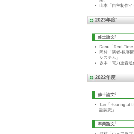
山本「自主制作イ
†
2023年度
†
修士論文
Danu「Real-Time 
岡村「演者-観客
システム」
坂本「電力重畳通
†
2022年度
†
修士論文
Tan「Hearing
話認識」
†
卒業論文
河村「ウェアラブ