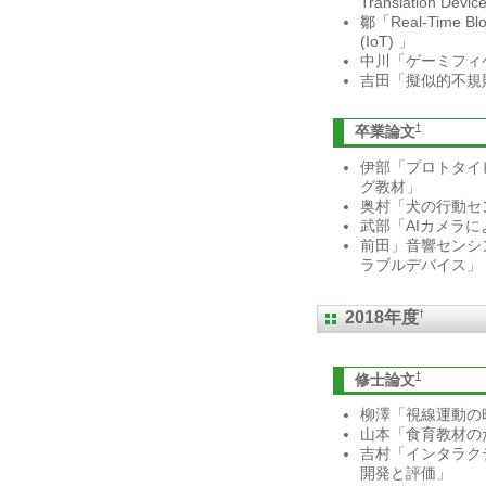
Translation Devi
鄒「Real-Time Blood
(IoT) 」
中川「ゲーミフィ
吉田「擬似的不規
†
卒業論文
伊部「プロトタイ
グ教材」
奥村「犬の行動セ
武部「AIカメラ
前田」音響センシ
ラブルデバイス」
†
2018年度
†
修士論文
柳澤「視線運動の
山本「食育教材のた
吉村「インタラク
開発と評価」