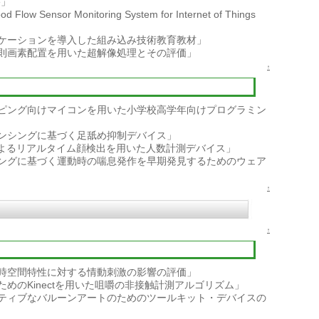
ce」
 Flow Sensor Monitoring System for Internet of Things
ケーションを導入した組み込み技術教育教材」
則画素配置を用いた超解像処理とその評価」
↑
ピング向けマイコンを用いた小学校高学年向けプログラミン
ンシングに基づく足舐め抑制デバイス」
によるリアルタイム顔検出を用いた人数計測デバイス」
ングに基づく運動時の喘息発作を早期発見するためのウェア
↑
↑
時空間特性に対する情動刺激の影響の評価」
めのKinectを用いた咀嚼の非接触計測アルゴリズム」
ティブなバルーンアートのためのツールキット・デバイスの