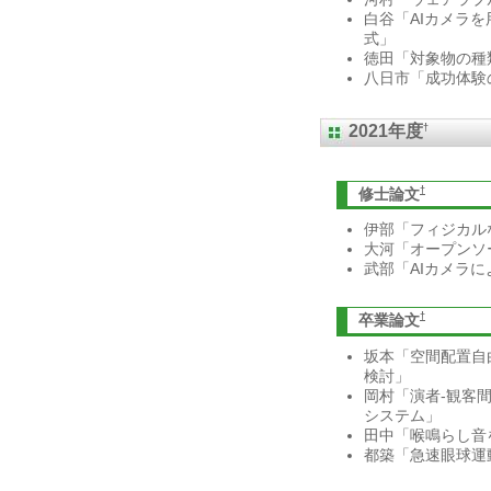
白谷「AIカメラ
式」
徳田「対象物の種
八日市「成功体験
†
2021年度
†
修士論文
伊部「フィジカル
大河「オープンソー
武部「AIカメラ
†
卒業論文
坂本「空間配置自
検討」
岡村「演者-観客
システム」
田中「喉鳴らし音
都築「急速眼球運