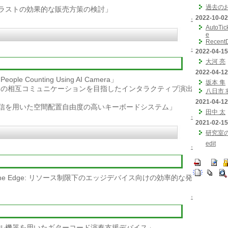
過去の
ラストの効果的な販売方策の検討」
2022-10-02
↑
AutoTic
e
Recent
↑
2022-04-15
大河 亮
2022-04-12
People Counting Using AI Camera」
坂本 隼
間の相互コミュニケーションを目指したインタラクティブ演出
八日市 
2021-04-12
信を用いた空間配置自由度の高いキーボードシステム」
田中 太
↑
2021-02-15
研究室
edit
↑
 at the Edge: リソース制限下のエッジデバイス向けの効率的な発
↑
ル機器を用いたギターコード演奏支援デバイス」