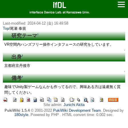
ifDL
interface Device Lab. at Kanazawa Univ.
Last-modified: 2024-04-12 (金) 16:49:58
Top
/
尾瀬 泰規
研究テーマ
†
VR空間内ハンズフリー操作インタフェースの研究をしています。
↑
出身
†
京都府京丹後市
↑
備考
†
趣味でUnity製ゲームなんかも作ってるので、興味ある方は遠慮無く質
問してください。
Site admin:
Junichi Akita
PukiWiki 1.5.4
© 2001-2022
PukiWiki Development Team
. Designed by
180style
. Powered by PHP . HTML convert time: 0.002 sec.