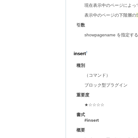
現在表示中のページによっ
表示中のページの下階層の
引数
showpagename 
insert
†
種別
（コマンド）
ブロック型プラグイン
重要度
★☆☆☆☆
書式
#insert
概要