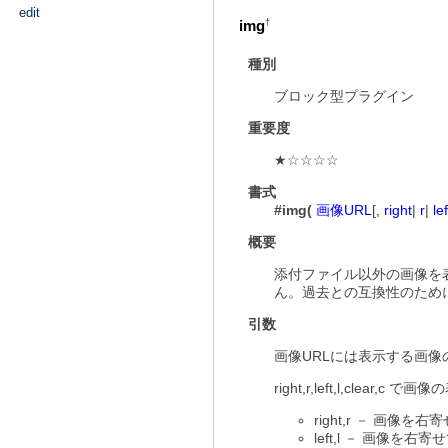
edit
img
†
種別
ブロック型プラグイン
重要度
★☆☆☆☆
書式
#img(
画像URL
[,
right
|
r
|
lef
概要
添付ファイル以外の画像を
ん。過去との互換性のため
引数
画像URLには表示する画像のUR
right,r,left,l,c
right,r － 画像
left,l － 画像を