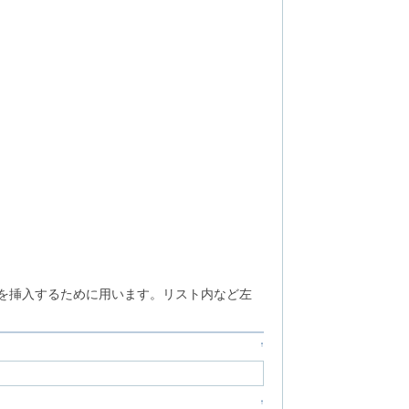
線を挿入するために用います。リスト内など左
↑
↑