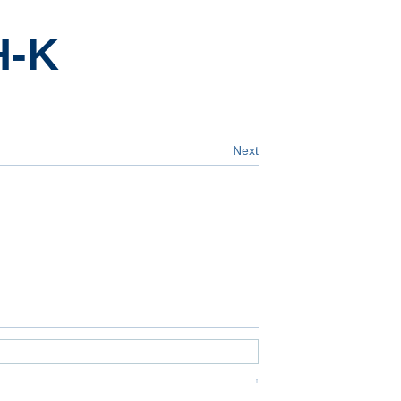
H-K
Next
↑