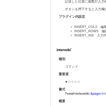
記述した位置に複数行入力
ボタンを押下すると入力欄
プラグイン内設定
INSERT_COLS 
INSERT_ROWS
INSERT_INS 
interwiki
†
種別
コマンド
重要度
★☆☆☆☆
書式
?cmd=interwiki
&page=
In
概要