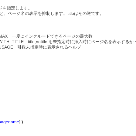
ジを指定します。
すると、ページ名の表示を抑制します。titleはその逆です。
UDE_MAX 一度にインクルードできるページの最大数
E_WITH_TITLE title,notitle を未指定時に挿入時にページ名を表示す
DE_USAGE 引数未指定時に表示されるヘルプ
pagename
]
)