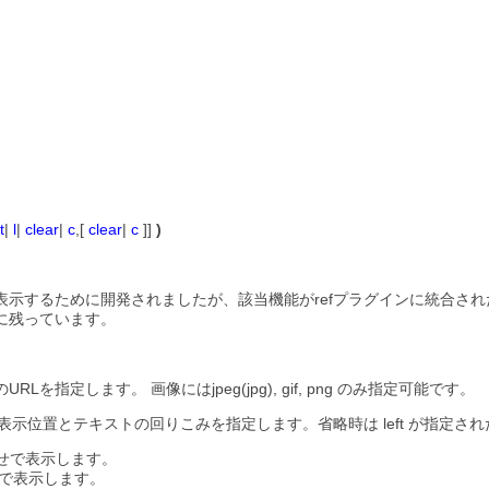
t
|
l
|
clear
|
c
,[
clear
|
c
]]
)
表示するために開発されましたが、該当機能がrefプラグインに統合さ
に残っています。
Lを指定します。 画像にはjpeg(jpg), gif, png のみ指定可能です。
lear,c で画像の表示位置とテキストの回りこみを指定します。省略時は left が指
を右寄せで表示します。
右寄せで表示します。