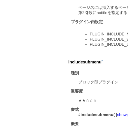
ページ名には挿入するペー
第2引数にnotitleを指定
プラグイン内設定
PLUGIN_INCL
PLUGIN_INCLUD
PLUGIN_INCLU
includesubmenu
†
種別
ブロック型プラグイン
重要度
★★☆☆☆
書式
#includesubmenu(
[
show
概要