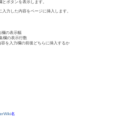
欄とボタンを表示します。
に入力した内容をページに挿入します。
編集欄の表示幅
 編集欄の表示行数
入力内容を入力欄の前後どちらに挿入するか
terWiki
名