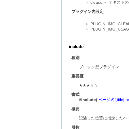
clear,c － テキス
プラグイン内設定
PLUGIN_IMG_CL
PLUGIN_IMG_
include
†
種別
ブロック型プラグイン
重要度
★★★☆☆
書式
#include(
ページ名[,title|,not
概要
記述した位置に指定したペ
引数