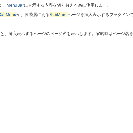
て、
MenuBar
に表示する内容を切り替える為に使用します。
SubMenu
か、同階層にある
SubMenu
ページを挿入表示するプラグイン
を指定すると、挿入表示するページのページ名を表示します。省略時はページ名