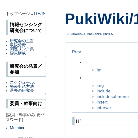
PukiWiki/
トップページ→
ITE/IS
情報センシング
研究会について
./?PukiWiki/1.4/Manual/Plugin/H-K
研究会の主旨
取扱分野
関連リンク集
Prev
委員構成
↑
H
研究会の発表／
hr
参加
I
スケジュール:
img
発表申込方法
過去の研究会
include
↑
includesubmenu
insert
委員・幹事向け
interwiki
(委員・幹事のみ:要パ
スワード)
H
†
Member