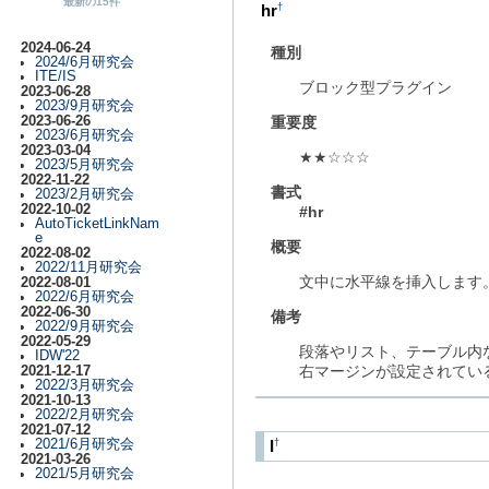
最新の15件
hr
†
2024-06-24
種別
2024/6月研究会
ITE/IS
ブロック型プラグイン
2023-06-28
2023/9月研究会
2023-06-26
重要度
2023/6月研究会
2023-03-04
★★☆☆☆
2023/5月研究会
2022-11-22
書式
2023/2月研究会
2022-10-02
#hr
AutoTicketLinkNam
e
概要
2022-08-02
2022/11月研究会
文中に水平線を挿入します
2022-08-01
2022/6月研究会
2022-06-30
備考
2022/9月研究会
2022-05-29
段落やリスト、テーブル内な
IDW'22
右マージンが設定されてい
2021-12-17
2022/3月研究会
2021-10-13
2022/2月研究会
2021-07-12
2021/6月研究会
I
†
2021-03-26
2021/5月研究会