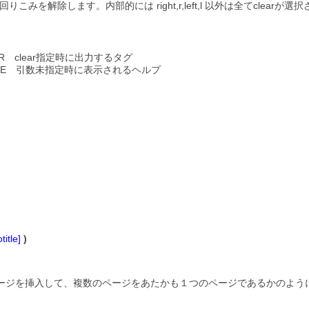
トの回りこみを解除します。内部的には right,r,left,l 以外は全てclea
EAR clear指定時に出力するタグ
USAGE 引数未指定時に表示されるヘルプ
itle]
)
ージを挿入して、複数のページをあたかも１つのページであるかのよう