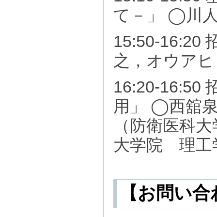
て－」 ◯川
15:50-1
之，オウアヒ
16:20-1
用」 ◯西舘
（防衛医科大
大学院 理工
【お問い合