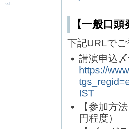
edit
【一般口頭
下記URLで
講演申込〆切
https://www
tgs_regid
IST
【参加方法
円程度）