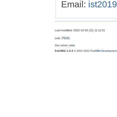
Email:
ist2019
Last-modified: 2022-10-02 (日) 11:11:31
Link:
ITE/IS
Site admin:
akita
PukiWiki 1.5.4
© 2001-2022
PukiWiki Developmen