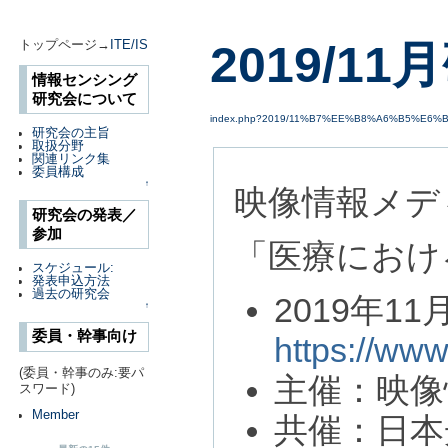
2019/1
トップページ→
ITE/IS
情報センシング
研究会について
index.php?2019/11%B7%EE%B8%A6%B5%E6%
研究会の主旨
取扱分野
関連リンク集
委員構成
↑
映像情報メデ
研究会の発表／
参加
「医療におけ
スケジュール:
発表申込方法
過去の研究会
2019年1
↑
委員・幹事向け
https://www.
(委員・幹事のみ:要パ
主催：映像
スワード)
Member
共催：日本